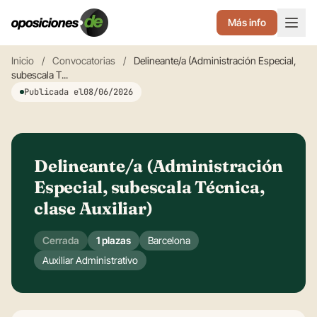
Más info
Inicio
/
Convocatorias
/
Delineante/a (Administración Especial,
subescala T...
Publicada el
08/06/2026
Delineante/a (Administración
Especial, subescala Técnica,
clase Auxiliar)
Cerrada
1 plazas
Barcelona
Auxiliar Administrativo