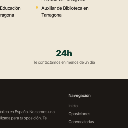
 Educación
Auxiliar de Biblioteca en
rragona
Tarragona
24h
Te contactamos en menos de un día
Navegación
Inicio
público en España. No somos una
Oposiciones
izada para tu oposición. Te
Convocatorias