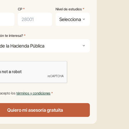
CP
*
Nivel de estudios
*
ón te interesa?
*
ión
 acepto los
términos y condiciones
*
Quiero mi asesoría gratuita