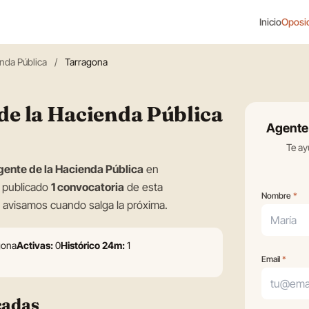
Inicio
Oposi
nda Pública
/
Tarragona
de la Hacienda Pública
Agente 
Te ay
gente de la Hacienda Pública
en
n publicado
1 convocatoria
de esta
Tus datos
Nombre
*
te avisamos cuando salga la próxima.
gona
Activas:
0
Histórico 24m:
1
Email
*
cadas