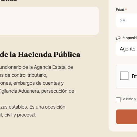
Sobre ti
Edad
*
¿Qué oposici
Tu oposic
 de la Hacienda Pública
uncionario de la Agencia Estatal de
s de control tributario,
aciones, embargos de cuentas y
 Vigilancia Aduanera, persecución de
He leído y
azas estables. Es una oposición
, civil y procesal.